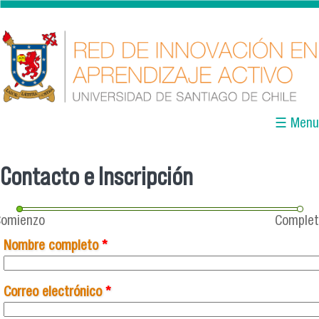
Pasar al contenido principal
☰ Menu
Contacto e Inscripción
Se encuentra usted aquí
Comienzo
Comple
Nombre completo
*
Correo electrónico
*